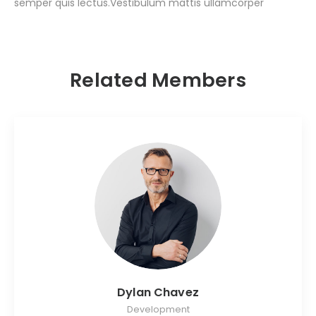
semper quis lectus.Vestibulum mattis ullamcorper
Related Members
Dylan Chavez
Development