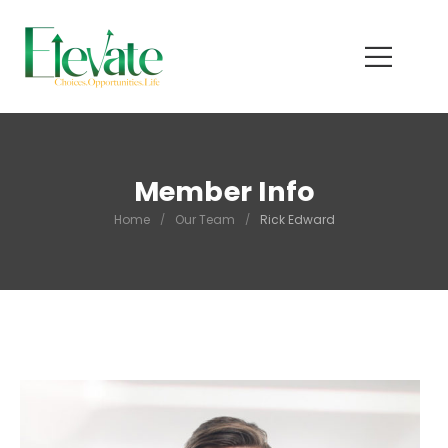
Member Info
Home
/
Our Team
/
Rick Edward